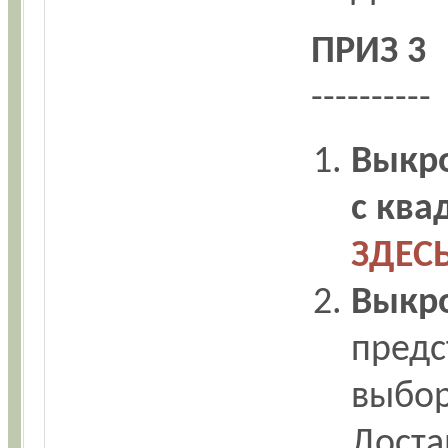
ПРИЗ 3
----------
Выкр
с ква
ЗДЕС
Выкр
пред
выбор
Доста