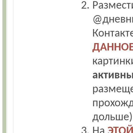
Размести
@дневник
Контакте
ДАННО
картинк
активны
размеще
прохожд
дольше)
На
ЭТОЙ