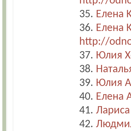
http://odn
35.
Елена 
36.
Елена 
http://odn
37.
Юлия Х
38.
Наталь
39.
Юлия А
40.
Елена 
41.
Лариса
42.
Людмил