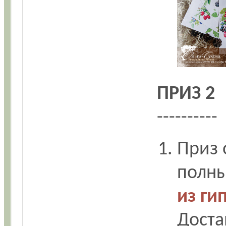
ПРИЗ 2
----------
Приз 
полн
из ги
Доста