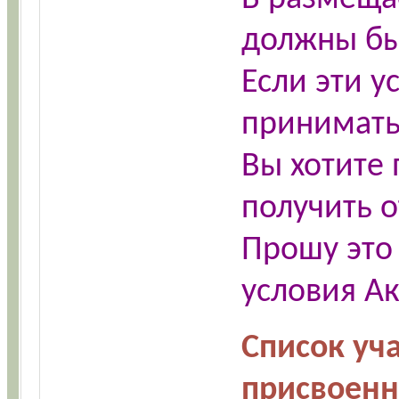
должны б
Если эти у
приниматьс
Вы хотите 
получить о
Прошу это
условия А
Список уч
присвоен