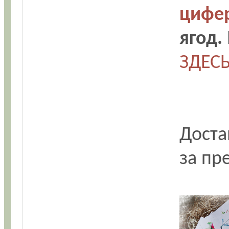
цифер
ягод.
ЗДЕС
Доста
за пр