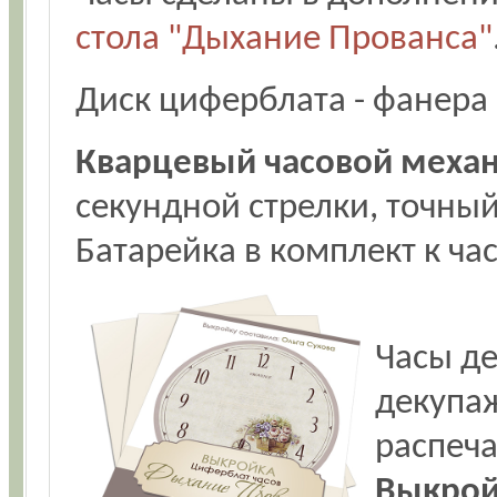
стола "Дыхание Прованса"
Диск циферблата - фанера
Кварцевый часовой меха
секундной стрелки, точны
Батарейка в комплект к ча
Часы д
декупа
распеча
Выкрой