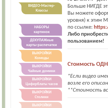
Больше НИГДЕ эт
ВИДЕО-Мастер-
Классы
Вы можете оформ
уровня) к этим 
по ссылке:
https
НАБОРЫ
картинок
Либо приобрести
пользованием!
ДЕКУПАЖные
карты-распечатки
ВЫКРОЙКИ
Комоды
Стоимость ОД
ВЫКРОЙКИ
Чайные домики
*Если видео им
ВЫКРОЙКИ
возле его описан
Циферблаты часов
**Стоимость все
ВЫКРОЙКИ
Столики
ВЫКРОЙКИ