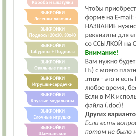
Короба и шкатулки
Чтобы приобрест
ВЫКРОЙКИ
форме на E-mail:
Лесенки-лавочки
НАЗВАНИЕ нужног
ВЫКРОЙКИ
реквизиты для е
Подносы 20х30, 30х40
со ССЫЛКОЙ на 
ВЫКРОЙКИ
Внимание!
Табуреты + Подносы
Вам нужно будет
ВЫКРОЙКИ
Овальные панно
ГБ) с моего плат
.mov
- это и ест
ВЫКРОЙКИ
Игрушки-сердечки
любое время, бе
ВЫКРОЙКИ
Если в МК исполь
Круглые медальоны
файла (.doc)!
ВЫКРОЙКИ
Других варианто
Ёлочные игрушки
Если есть вопр
ВЫКРОЙКИ
потом не было н
Шампанское