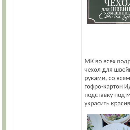
МК во всех подр
чехол для шве
руками, со всем
гофро-картон И
подставку под 
украсить краси