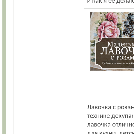
и как я ее дела
Лавочка с роза
технике декупа
лавочка отличн
для кухни, детс