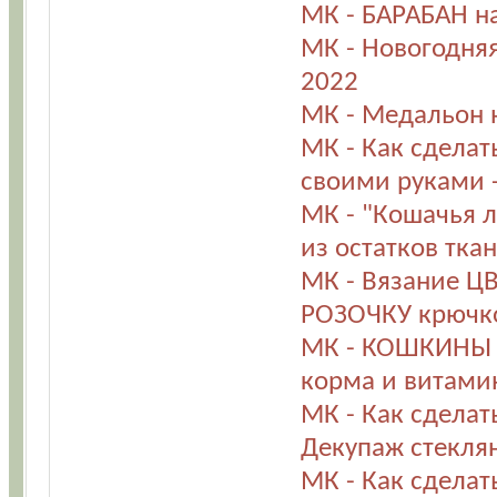
МК - БАРАБАН н
МК - Новогодня
2022
МК - Медальон н
МК - Как сделат
своими руками 
МК - "Кошачья 
из остатков ткан
МК - Вязание Ц
РОЗОЧКУ крючко
МК - КОШКИНЫ 
корма и витамин
МК - Как сделат
Декупаж стеклян
МК - Как сдела