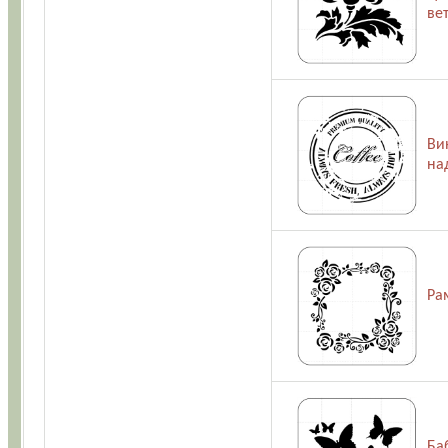
ве
Ви
на
Ра
Ба