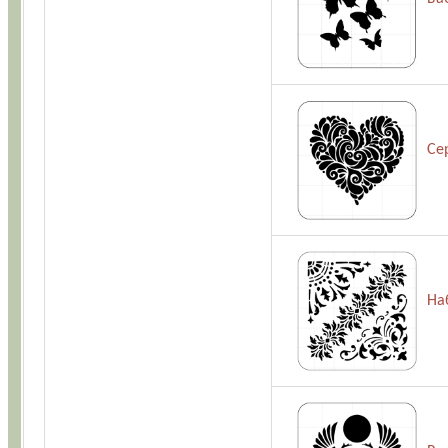
Се
На