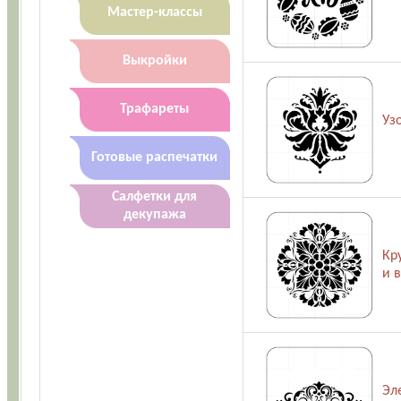
Мастер-классы
Выкройки
Трафареты
Уз
Готовые распечатки
Салфетки для
декупажа
Кр
и 
Эл