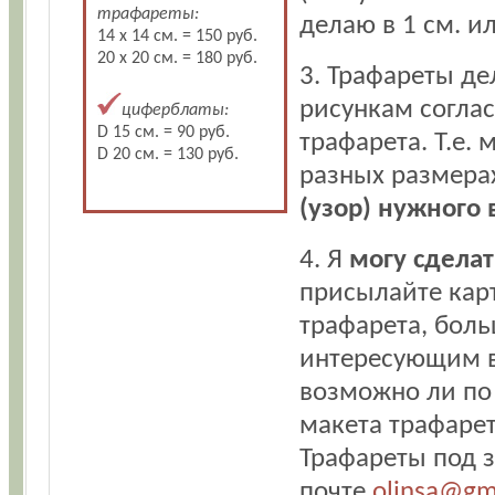
трафареты:
делаю в 1 см. и
14 х 14 см. = 150 руб.
20 х 20 см. = 180 руб.
3. Трафареты д
рисункам согла
циферблаты:
D 15 см. = 90 руб.
трафарета. Т.е.
D 20 см. = 130 руб.
разных размера
(узор) нужного 
4. Я
могу сделат
присылайте карт
трафарета, боль
интересующим в
возможно ли по 
макета трафарет
Трафареты под з
почте
olinsa@gm