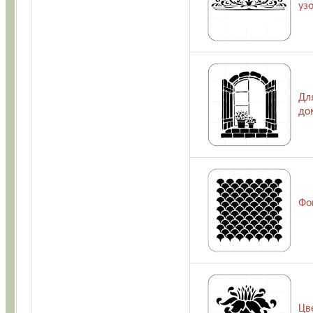
уз
Дл
до
Фо
Цв