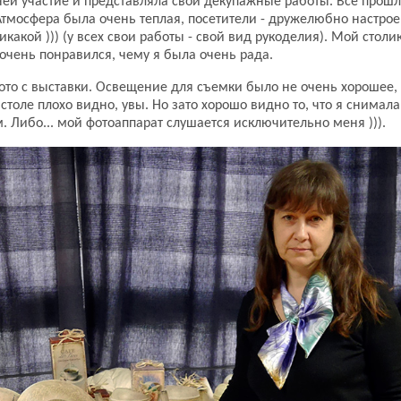
ней участие и представляла свои декупажные работы. Все прош
Атмосфера была очень теплая, посетители - дружелюбно настро
икакой ))) (у всех свои работы - свой вид рукоделия). Мой столи
очень понравился, чему я была очень рада.
ото с выставки. Освещение для съемки было не очень хорошее,
столе плохо видно, увы. Но зато хорошо видно то, что я снимал
 Либо... мой фотоаппарат слушается исключительно меня ))).