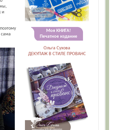
ло
ены,
к и
 поэтому
Моя КНИГА!
а сама
Печатное издание
Ольга Сухова
ДЕКУПАЖ В СТИЛЕ ПРОВАНС