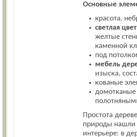
Основные элеме
красота, не
светлая цве
желтые стен
каменной кл
под потолко
мебель дере
изыска, сост
кованые эле
домотканые 
полотняными
Простота дереве
природы нашли 
интерьере: в д