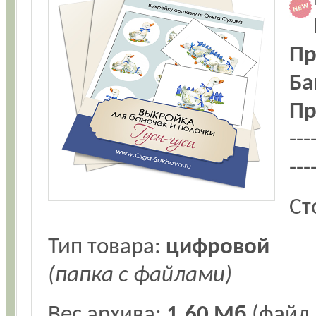
Пр
Ба
Пр
---
---
Ст
Тип товара:
цифровой
(папка с файлами)
Вес архива:
1.60 Мб
(файл .