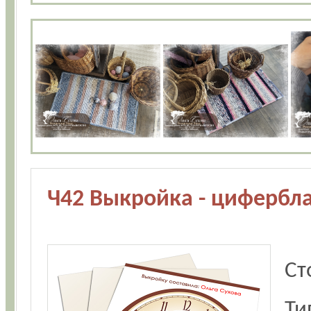
Ч42 Выкройка - цифербла
Ст
Ти