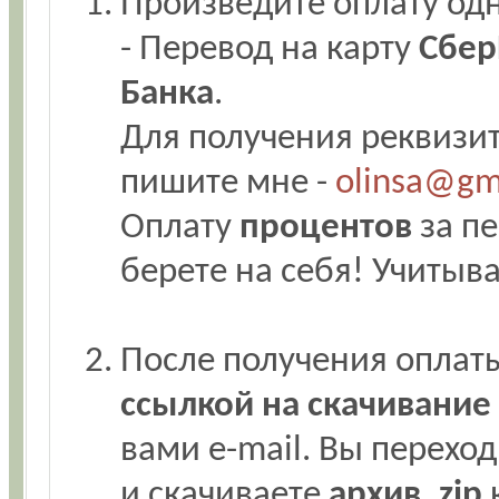
Произведите оплату одн
- Перевод на карту
Сбер
Банка
.
Для получения реквизит
пишите мне -
olinsa@gm
Оплату
процентов
за пе
берете на себя! Учитыв
После получения оплат
ссылкой на скачивани
вами e-mail. Вы переход
и скачиваете
архив .zip
к