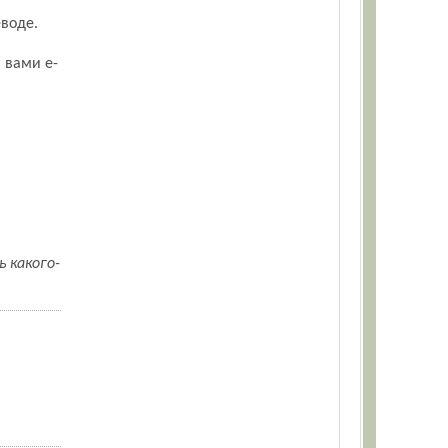
еводе.
 вами e-
 какого-