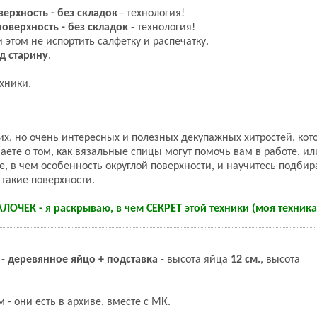
верхность - без складок
- технология!
оверхность - без складок
- технология!
ри этом не испортить салфетку и распечатку.
д старину
.
хники.
х, но очень интересных и полезных декупажных хитростей, кот
аете о том, как вязальные спицы могут помочь вам в работе, или
е, в чем особенность округлой поверхности, и научитесь подбир
 такие поверхности.
ЧЕК - я раскрываю, в чем СЕКРЕТ этой техники (моя техника)
 -
деревянное яйцо + подставка
- высота яйца
12 см.
, высота
 - они есть в архиве, вместе с МК.