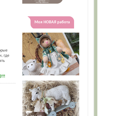
Моя НОВАЯ работа
орые
, где
ать
!!!