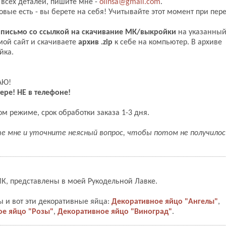
 всех деталей, пишите мне -
olinsa@gmail.com
.
овые есть - вы берете на себя! Учитывайте этот момент при пер
 письмо со ссылкой на скачивание МК/выкройки
на указанный
 мой сайт и скачиваете
архив .zip
к себе на компьютер. В архиве
йка.
АЮ!
ре! НЕ в телефоне!
м режиме, срок обработки заказа 1-3 дня.
е мне и уточните неясный вопрос, чтобы потом не получилось
 МК, представлены в моей Рукодельной Лавке.
ы и вот эти декоративные яйца:
Декоративное яйцо "Ангелы"
,
ое яйцо "Розы"
,
Декоративное яйцо "Виноград"
.