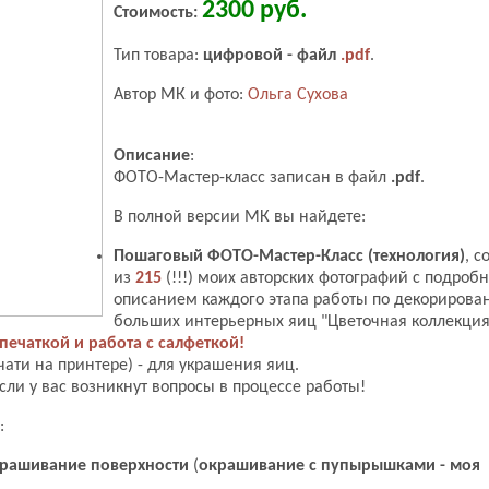
2300 руб.
Стоимость:
Тип товара:
цифровой - файл
.pdf
.
Автор МК и фото:
Ольга Сухова
Описание
:
ФОТО-Мастер-класс записан в файл
.pdf
.
В полной версии МК вы найдете:
Пошаговый ФОТО-Мастер-Класс (технология)
, 
из
215
(!!!) моих авторских фотографий с подроб
описанием каждого этапа работы по декорирова
больших интерьерных яиц "Цветочная коллекция
спечаткой и работа с салфеткой!
чати на принтере) - для украшения яиц.
если у вас возникнут вопросы в процессе работы!
:
крашивание поверхности
(
окрашивание с пупырышками - моя