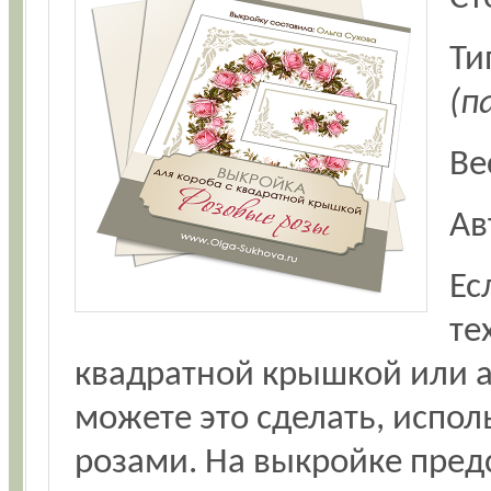
Ти
(п
Ве
Ав
Ес
те
квадратной крышкой или а
можете это сделать, испол
розами. На выкройке пре