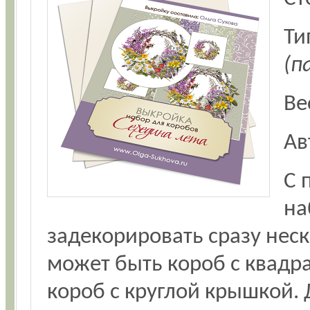
Ти
(п
Ве
Ав
С 
на
задекорировать сразу неск
может быть короб с квадр
короб с круглой крышкой.