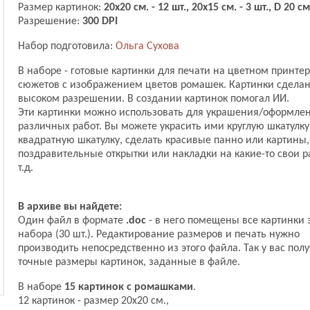
Размер картинок:
20х20 см. - 12 шт., 20х15 см. - 3 шт., D 20 см
Разрешение:
300 DPI
Набор подготовила:
Ольга Сухова
В наборе - готовые картинки для печати на цветном принтер
сюжетов с изображением цветов ромашек. Картинки сдела
высоком разрешении. В создании картинок помогал ИИ.
Эти картинки можно использовать для украшения/оформле
различных работ. Вы можете украсить ими круглую шкатулку
квадратную шкатулку, сделать красивые панно или картины,
поздравительные открытки или накладки на какие-то свои р
т.д.
В архиве вы найдете:
Один файл в формате
.doc
- в него помещены все картинки 
набора (30 шт.). Редактирование размеров и печать нужно
производить непосредственно из этого файла. Так у вас полу
точные размеры картинок, заданные в файле.
В наборе
15 картинок с ромашками
.
12 картинок - размер 20х20 см.,