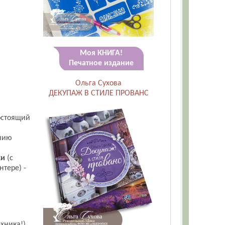
Моя КНИГА!
Печатное издание
Ольга Сухова
ДЕКУПАЖ В СТИЛЕ ПРОВАНС
состоящий
анию
ки
(с
нтере) -
хника!).