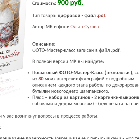
900 руб.
Стоимость:
Тип товара:
цифровой - файл
.pdf
.
Автор МК и фото:
Ольга Сухова
Описание
:
ФОТО-Мастер-класс записан в файл
.pdf
.
В полной версии МК вы найдете:
Пошаговый ФОТО-Мастер-Класс (технология)
, 
из
80
моих авторских фотографий с подробным
описанием каждого этапа работы по декориров
бутылки новогоднего шампанского.
Плюс –
набор из картинок
-
2 картинки-выкрой
собаками и дедом морозом) - (для печати на при
ли у вас возникнут вопросы в процессе работы!
:
крашивание поверхности
(окрашивание с пупырышками - моя те