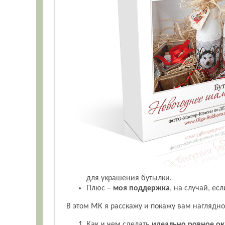
для украшения бутылки.
Плюс –
моя поддержка
, на случай, ес
В этом МК я расскажу и покажу вам наглядно
Как и чем сделать
идеально ровное о