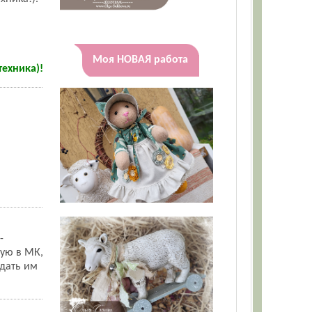
Моя НОВАЯ работа
техника)!
-
ную в МК,
идать им