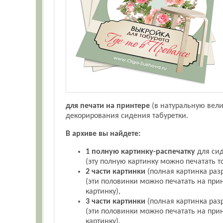
для печати на принтере
(в натуральную вели
декорирования сидения табуретки.
В архиве вы найдете:
1 полную картинку-распечатку
для сид
(эту полную картинку можно печатать 
2 части картинки
(полная картинка разр
(эти половинки можно печатать на пр
картинку),
3 части картинки
(полная картинка разр
(эти половинки можно печатать на пр
картинку).