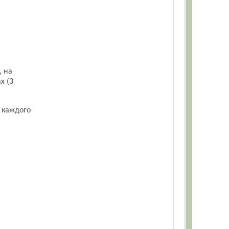
, на
х (3
у каждого