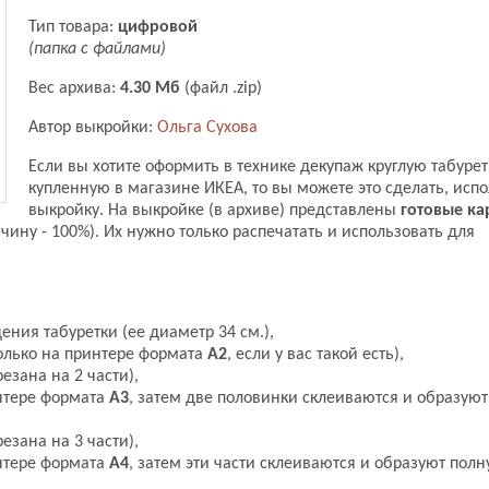
Тип товара:
цифровой
(папка с файлами)
Вес архива:
4.30 Мб
(файл .zip)
Автор выкройки:
Ольга Сухова
Если вы хотите оформить в технике декупаж круглую табурет
купленную в магазине ИКЕА, то вы можете это сделать, испо
выкройку. На выкройке (в архиве) представлены
готовые ка
чину - 100%). Их нужно только распечатать и использовать для
ения табуретки (ее диаметр 34 см.),
только на принтере формата
А2
, если у вас такой есть),
езана на 2 части),
интере формата
А3
, затем две половинки склеиваются и образую
езана на 3 части),
интере формата
А4
, затем эти части склеиваются и образуют пол