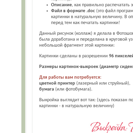
Описание
, как правильно распечатать 
Файл в формате .doc
(это файл прогр
картинки в натуральную величину. В оп
перед тем как печатать картинки!
Данный рисунок (коллаж) я делала в Фотошоп
была доработана и переделана в круговой уз
небольшой фрагмент этой картинки:
Картинки сделаны в разрешении
96 пиксел
Размеры картинок-выкроек (диаметр сиден
Для работы вам потребуется:
цветной принтер
(лазерный или струйный),
бумага
(или фотобумага).
Выкройка выглядит вот так: (здесь показан п
картинки - в натуральную величину)