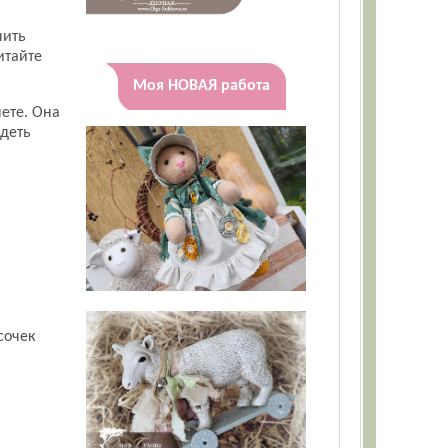
чить
итайте
Моя НОВАЯ работа
нете. Она
идеть
сочек