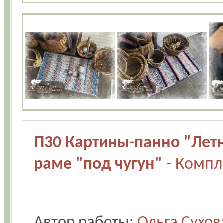
П30 Картины-панно "Летн
раме "под чугун"
- Компл
Автор работы:
Ольга Сухов