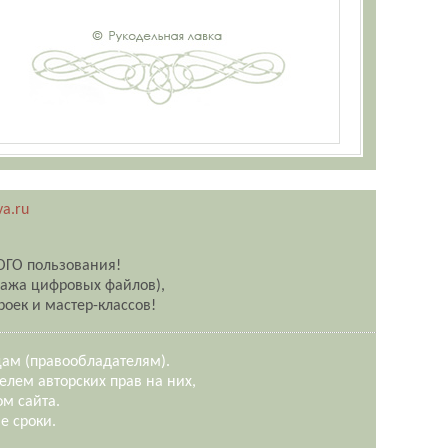
a.ru
ОГО пользования!
дажа цифровых файлов),
оек и мастер-классов!
цам (правообладателям).
елем авторских прав на них,
ом сайта.
е сроки.