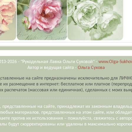
013-2026 - "Рукодельная Лавка Ольги Суховой" -
www.Olga-Sukhov
Автор и ведущая сайта -
Ольга Сухова
ставленные на сайте предназначены исключительно для ЛИЧН
их размещение в интернет: бесплатное или платное (перепро
х распечаток (массовая или единичная), сделанных с моих выкр
, представленные на сайте, принадлежат их законным владель
любых материалов, представленных на этом сайте, или обладат
аете против их использования – пожалуйста, свяжитесь с автор
лы будут скорректированы или удалены в максимально коротки