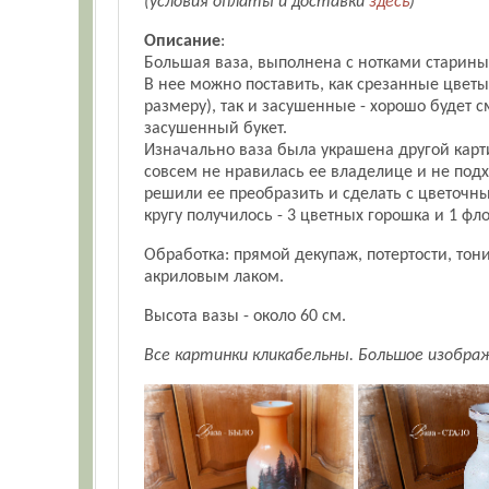
(условия оплаты и доставки
здесь
)
Описание
:
Большая ваза, выполнена с нотками старины
В нее можно поставить, как срезанные цветы
размеру), так и засушенные - хорошо будет 
засушенный букет.
Изначально ваза была украшена другой карти
совсем не нравилась ее владелице и не под
решили ее преобразить и сделать с цветочн
кругу получилось - 3 цветных горошка и 1 фло
Обработка: прямой декупаж, потертости, то
акриловым лаком.
Высота вазы - около 60 см.
Все картинки кликабельны. Большое изобра